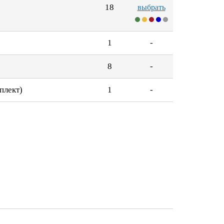
18
выбрать
1
-
8
-
плект)
1
-