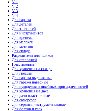
V 1
V 2
V 3
V 4
Для гаража
Для деталей
Для запчастей
Для инструментов
Для крепежа
Для мелочей
Для метизов
Для склада
Разделители для ящиков
Для стеллажей
Пластиковые
Для хранения на складе
Для гвоздей
Для гаража выдвижные
Для гаража навесные
Для рукоделия и швейных принадлежностей
Для хранения на даче
Для дачи пластиковые
Для саморезов
Для сервиса инструментальные
Для болтов и гаек