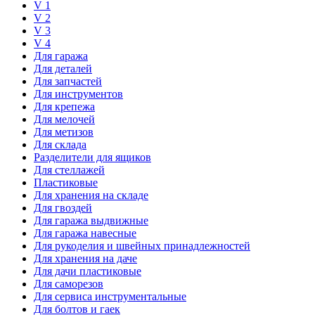
V 1
V 2
V 3
V 4
Для гаража
Для деталей
Для запчастей
Для инструментов
Для крепежа
Для мелочей
Для метизов
Для склада
Разделители для ящиков
Для стеллажей
Пластиковые
Для хранения на складе
Для гвоздей
Для гаража выдвижные
Для гаража навесные
Для рукоделия и швейных принадлежностей
Для хранения на даче
Для дачи пластиковые
Для саморезов
Для сервиса инструментальные
Для болтов и гаек