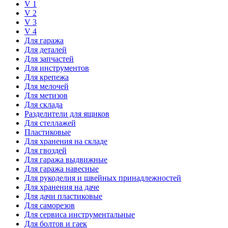
V 1
V 2
V 3
V 4
Для гаража
Для деталей
Для запчастей
Для инструментов
Для крепежа
Для мелочей
Для метизов
Для склада
Разделители для ящиков
Для стеллажей
Пластиковые
Для хранения на складе
Для гвоздей
Для гаража выдвижные
Для гаража навесные
Для рукоделия и швейных принадлежностей
Для хранения на даче
Для дачи пластиковые
Для саморезов
Для сервиса инструментальные
Для болтов и гаек